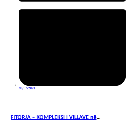
18/07/2023
FITORJA – KOMPLEKSI I VILLAVE në
BREZOVICË