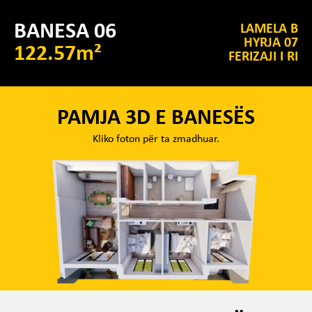
BANESA 06
LAMELA B
HYRJA 07
122.57m²
FERIZAJI I RI
PAMJA 3D E BANESËS
Kliko foton për ta zmadhuar.