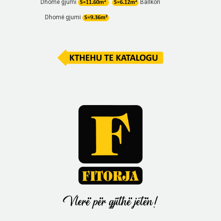
Dhomë gjumi
Ballkon
S=11.60m²
S=6.12m²
Dhomë gjumi
S=9.36m²
Vlerë për gjithë jetën!