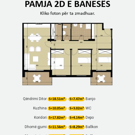
PAMJA 2D E BANESËS
Kliko foton për ta zmadhuar.
Qëndrimi Ditor
Banjo
S=18.51m²
S=7.47m²
Kuzhina
WC
S=10.05m²
S=3.02m²
Koridori
Depo
S=17.82m²
S=4.14m²
Dhomë gjumi
Ballkon
S=11.56m²
S=8.29m²