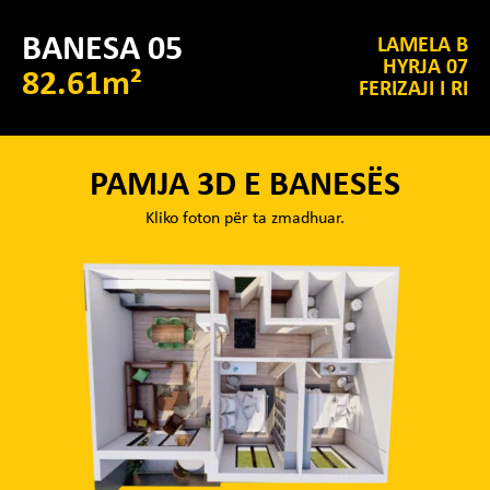
BANESA 05
LAMELA B
HYRJA 07
82.61m²
FERIZAJI I RI
PAMJA 3D E BANESËS
Kliko foton për ta zmadhuar.