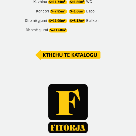
Kuzhina
WC
S=11.74m²
S=1.66m²
Koridori
Depo
S=7.85m²
S=1.66m²
Dhomë gjumi
Ballkon
S=11.90m²
S=8.12m²
Dhomë gjumi
S=11.68m²