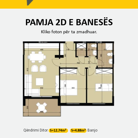
PAMJA 2D E BANESËS
Kliko foton për ta zmadhuar.
Qëndrimi Ditor
Banjo
S=12.74m²
S=4.88m²