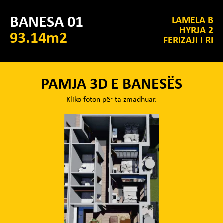
BANESA 01
LAMELA B
HYRJA 2
93.14m2
FERIZAJI I RI
PAMJA 3D E BANESËS
Kliko foton për ta zmadhuar.