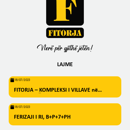
Vlerë për gjithë jetën!
LAJME
18/07/2023
FITORJA – KOMPLEKSI I VILLAVE në
BREZOVICË
18/07/2023
FERIZAJI I RI, B+P+7+PH