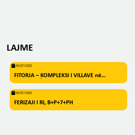
LAJME
18/07/2023
FITORJA – KOMPLEKSI I VILLAVE në
BREZOVICË
18/07/2023
FERIZAJI I RI, B+P+7+PH