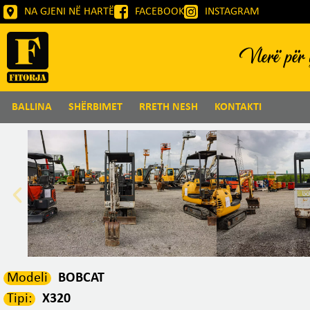
NA GJENI NË HARTË
FACEBOOK
INSTAGRAM
Vlerë për g
BALLINA
SHËRBIMET
RRETH NESH
KONTAKTI
Modeli
BOBCAT
Tipi:
X320