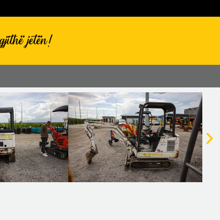
jithë jetën!