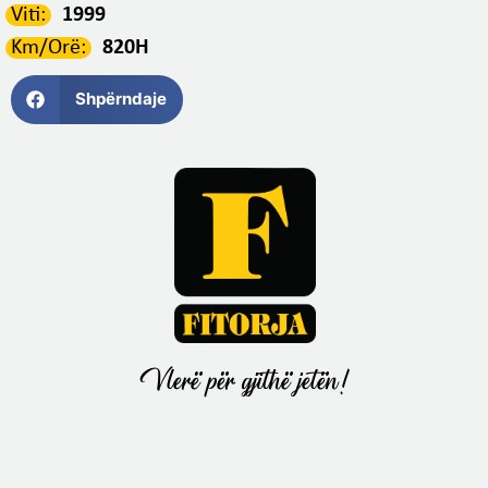
Viti:
1999
Km/Orë:
820H
Shpërndaje
Vlerë për gjithë jetën!