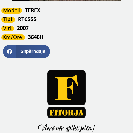
Modeli
TEREX
Tipi:
RTC555
Viti:
2007
Km/Orë:
3648H
Shpërndaje
Vlerë për gjithë jetën!