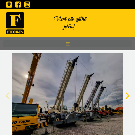
Vlerë për gjithë
jetën!