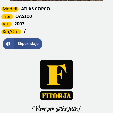
Modeli
ATLAS COPCO
Tipi:
QAS100
Viti:
2007
Km/Orë:
/
Shpërndaje
Vlerë për gjithë jetën!