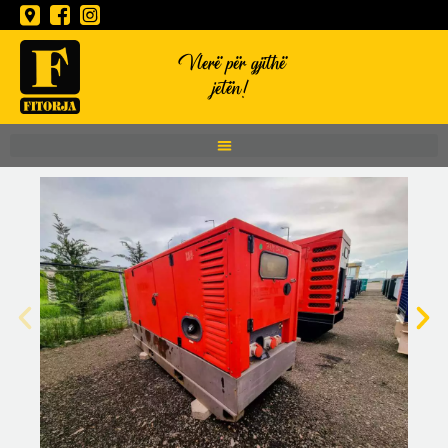
Vlerë për gjithë
jetën!