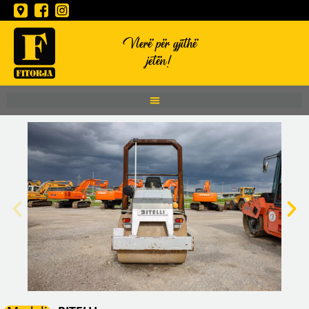
Vlerë për gjithë
jetën!