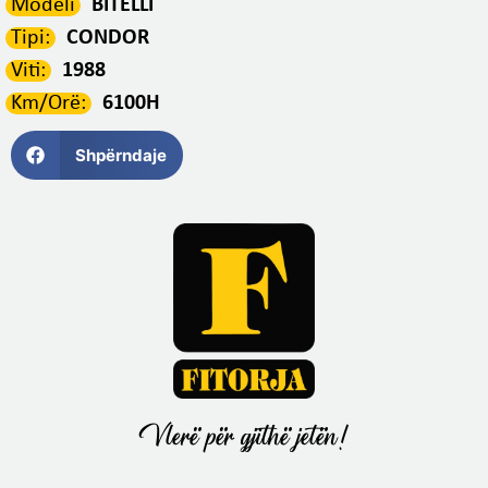
Modeli
BITELLI
Tipi:
CONDOR
Viti:
1988
Km/Orë:
6100H
Shpërndaje
Vlerë për gjithë jetën!