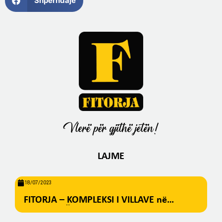
Shpërndaje
Vlerë për gjithë jetën!
LAJME
18/07/2023
FITORJA – KOMPLEKSI I VILLAVE në
BREZOVICË