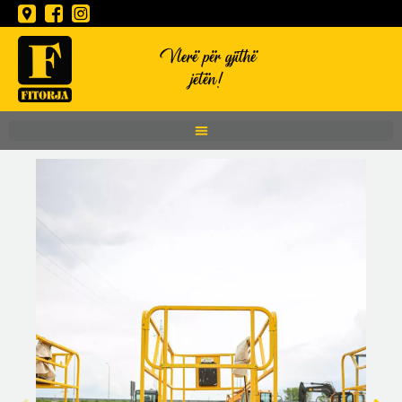
Vlerë për gjithë
jetën!