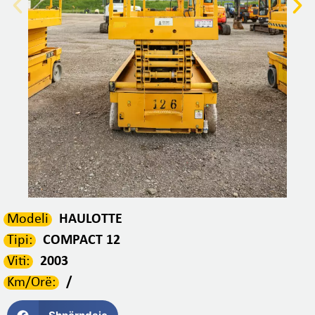
Modeli
HAULOTTE
Tipi:
COMPACT 12
Viti:
2003
Km/Orë:
/