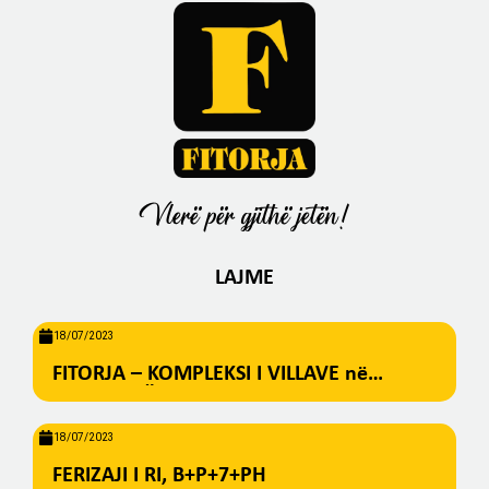
Vlerë për gjithë jetën!
LAJME
18/07/2023
FITORJA – KOMPLEKSI I VILLAVE në
BREZOVICË
18/07/2023
FERIZAJI I RI, B+P+7+PH