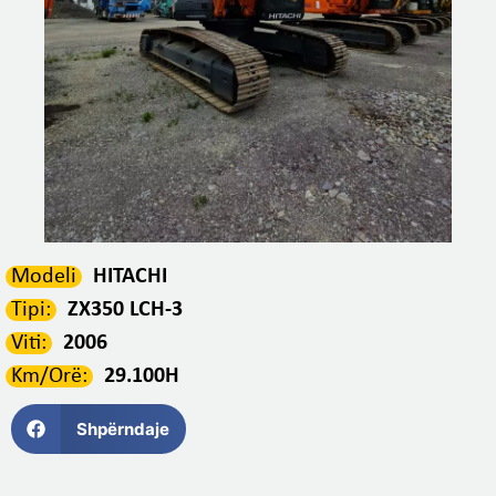
Modeli
HITACHI
Tipi:
ZX350 LCH-3
Viti:
2006
Km/Orë:
29.100H
Shpërndaje