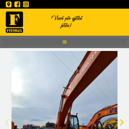
Vlerë për gjithë
jetën!