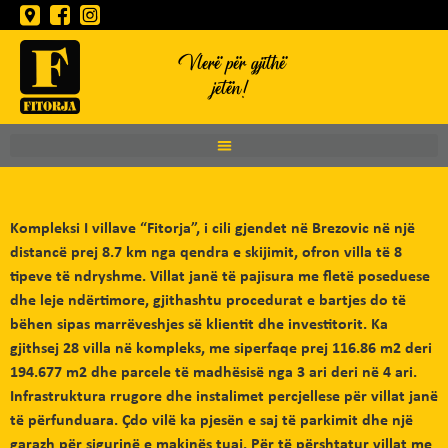
Vlerë për gjithë
jetën!
Kompleksi I villave “Fitorja”, i cili gjendet në Brezovic në një
distancë prej 8.7 km nga qendra e skijimit, ofron villa të 8
tipeve të ndryshme. Villat janë të pajisura me fletë poseduese
dhe leje ndërtimore, gjithashtu procedurat e bartjes do të
bëhen sipas marrëveshjes së klientit dhe investitorit. Ka
gjithsej 28 villa në kompleks, me siperfaqe prej 116.86 m2 deri
194.677 m2 dhe parcele të madhësisë nga 3 ari deri në 4 ari.
Infrastruktura rrugore dhe instalimet percjellese për villat janë
të përfunduara. Çdo vilë ka pjesën e saj të parkimit dhe një
garazh për sigurinë e makinës tuaj. Për të përshtatur villat me