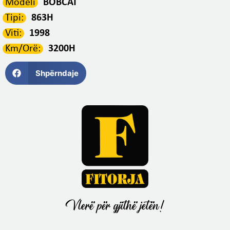
Modeli
BOBCAT
Tipi:
863H
Viti:
1998
Km/Orë:
3200H
Shpërndaje
Vlerë për gjithë jetën!