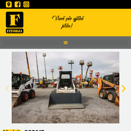
Vlerë për gjithë
jetën!