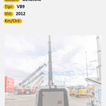
Tipi:
VB9
Viti:
2012
Km/Orë: