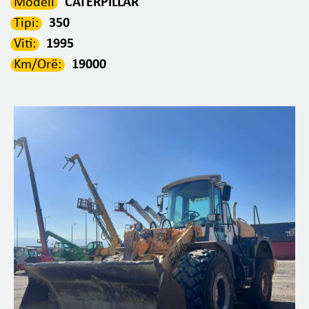
Modeli
CATERPILLAR
Tipi:
350
Viti:
1995
Km/Orë:
19000