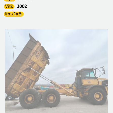
Viti:
2002
Km/Orë: