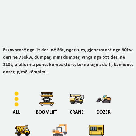
Eskavatorë nga 1t deri në 36t, ngarkues, gjeneratorë nga 30kw
deri në 730kw, dumper, mini dumper, vinça nga 55t deri në
110t, platforma pune, kompaktore, teknologji asfalti, kamionë,
dozer, pjesë këmbimi.
ALL
BOOMLIFT
CRANE
DOZER