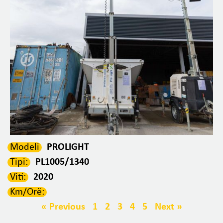
Modeli
PROLIGHT
Tipi:
PL1005/1340
Viti:
2020
Km/Orë:
« Previous
1
2
3
4
5
Next »