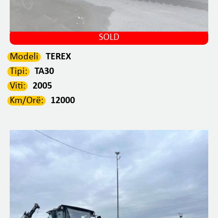
SOLD
Modeli
TEREX
Tipi:
TA30
Viti:
2005
Km/Orë:
12000