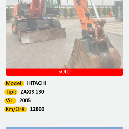
SOLD
Modeli
HITACHI
Tipi:
ZAXIS 130
Viti:
2005
Km/Orë:
12800