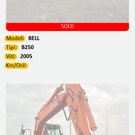
SOLD
Modeli
BELL
Tipi:
B250
Viti:
2005
Km/Orë: