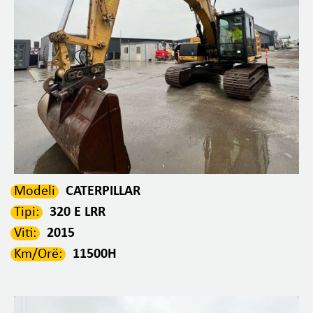
Modeli
CATERPILLAR
Tipi:
320 E LRR
Viti:
2015
Km/Orë:
11500H