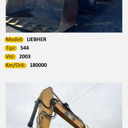
Modeli
LIEBHER
Tipi:
544
Viti:
2003
Km/Orë:
180000