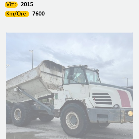
Viti:
2015
Km/Orë:
7600