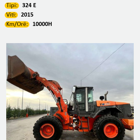
Tipi:
324 E
Viti:
2015
Km/Orë:
10000H