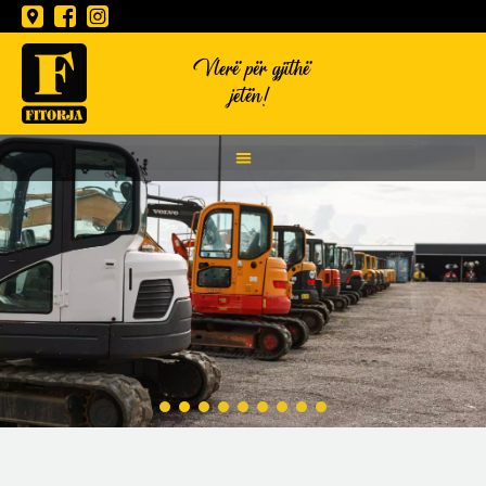
Vlerë për gjithë
jetën!