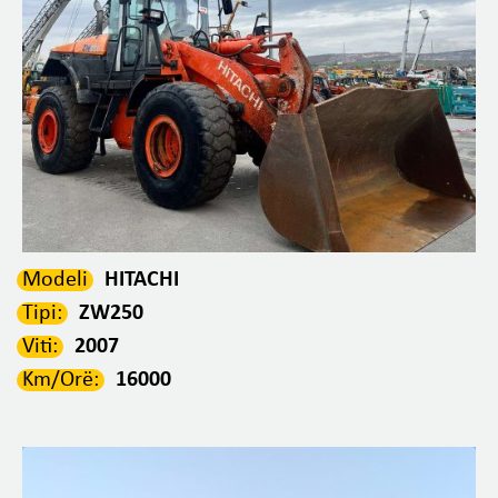
Modeli
HITACHI
Tipi:
ZW250
Viti:
2007
Km/Orë:
16000