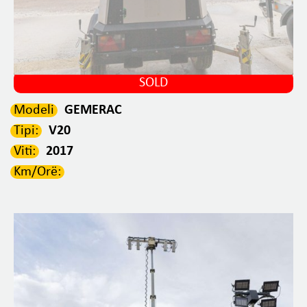
SOLD
Modeli
GEMERAC
Tipi:
V20
Viti:
2017
Km/Orë: