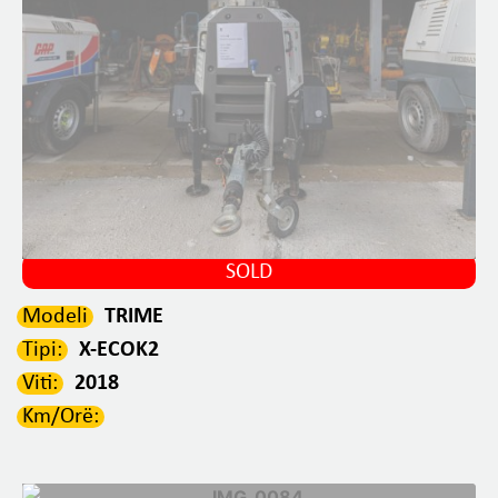
SOLD
Modeli
TRIME
Tipi:
X-ECOK2
Viti:
2018
Km/Orë: