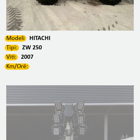
Modeli
HITACHI
Tipi:
ZW 250
Viti:
2007
Km/Orë: