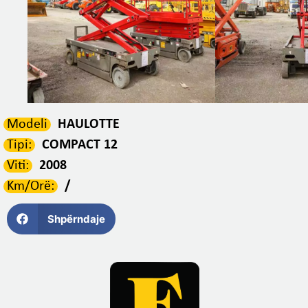
Modeli
HAULOTTE
Tipi:
COMPACT 12
Viti:
2008
Km/Orë:
/
Shpërndaje