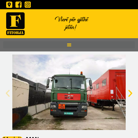
Vlerë për gjithë
jetën!