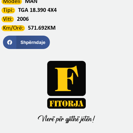
Modeli
MAN
Tipi:
TGA 18.390 4X4
Viti:
2006
Km/Orë:
571.692KM
Shpërndaje
Vlerë për gjithë jetën!