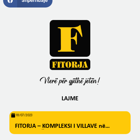
Shpërndaje
Vlerë për gjithë jetën!
LAJME
18/07/2023
FITORJA – KOMPLEKSI I VILLAVE në
BREZOVICË