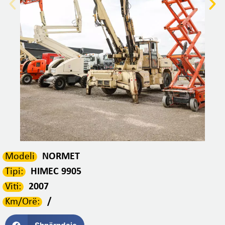
Modeli
NORMET
Tipi:
HIMEC 9905
Viti:
2007
Km/Orë:
/