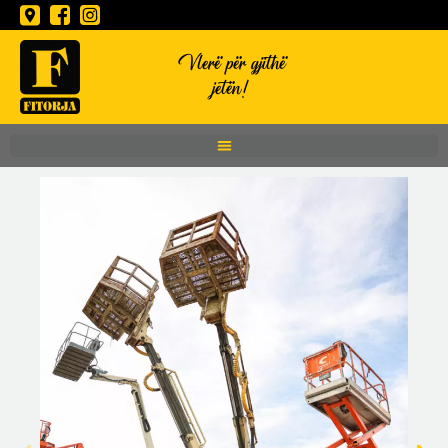
Vlerë për gjithë
jetën!