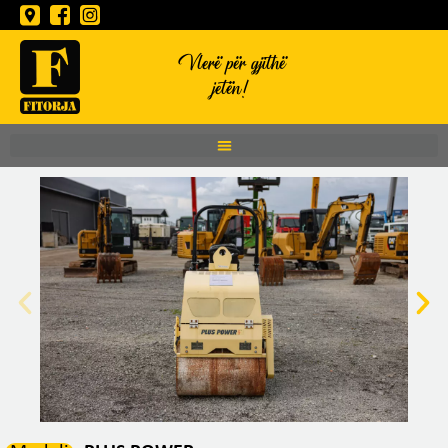
Vlerë për gjithë
jetën!