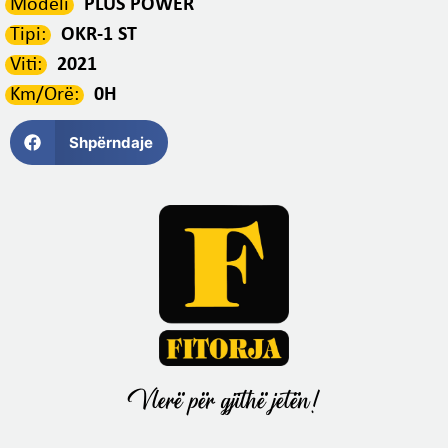
Modeli
PLUS POWER
Tipi:
OKR-1 ST
Viti:
2021
Km/Orë:
0H
Shpërndaje
Vlerë për gjithë jetën!