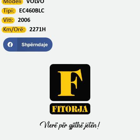
Modeli
VOLVO
Tipi:
EC460BLC
Viti:
2006
Km/Orë:
2271H
Shpërndaje
Vlerë për gjithë jetën!