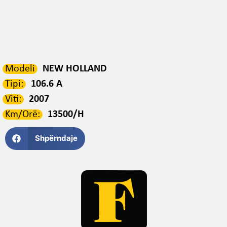
Modeli
NEW HOLLAND
Tipi:
106.6 A
Viti:
2007
Km/Orë:
13500/H
Shpërndaje