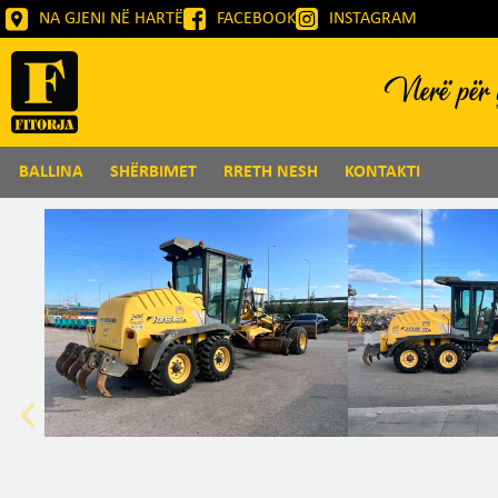
NA GJENI NË HARTË
FACEBOOK
INSTAGRAM
Vlerë për g
BALLINA
SHËRBIMET
RRETH NESH
KONTAKTI