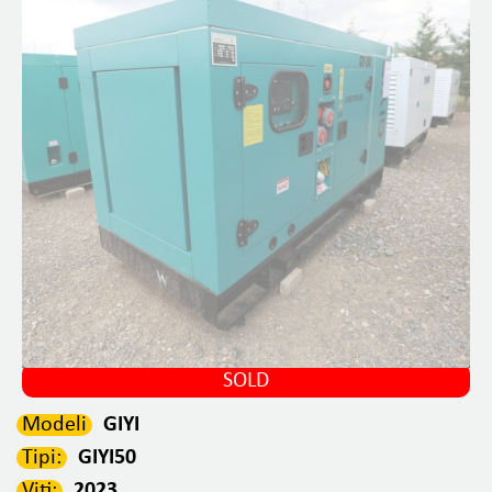
SOLD
Modeli
GIYI
Tipi:
GIYI50
Viti:
2023