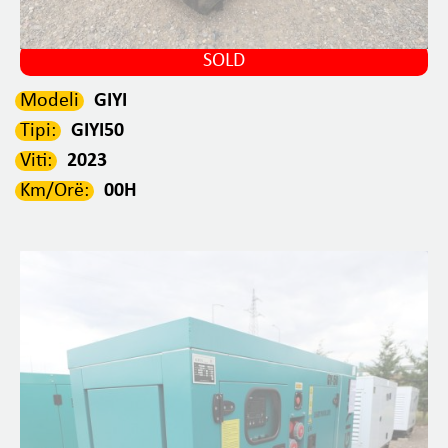
SOLD
Modeli
GIYI
Tipi:
GIYI50
Viti:
2023
Km/Orë:
00H