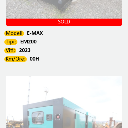
SOLD
Modeli
E-MAX
Tipi:
EM200
Viti:
2023
Km/Orë:
00H