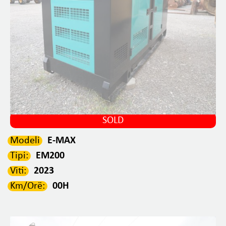
SOLD
Modeli
E-MAX
Tipi:
EM200
Viti:
2023
Km/Orë:
00H