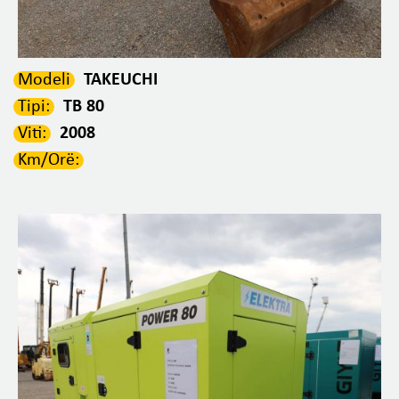
Modeli
TAKEUCHI
Tipi:
TB 80
Viti:
2008
Km/Orë: