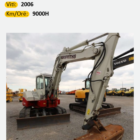
Viti:
2006
Km/Orë:
9000H