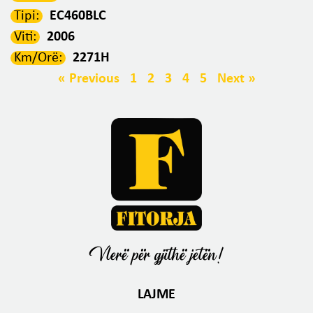
Tipi:
EC460BLC
Viti:
2006
Km/Orë:
2271H
« Previous
1
2
3
4
5
Next »
Vlerë për gjithë jetën!
LAJME