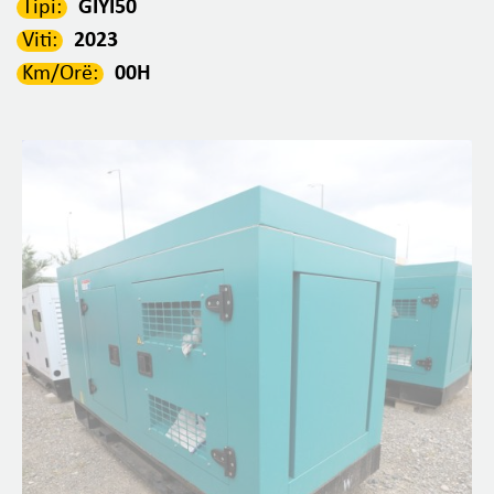
Tipi:
GIYI50
Viti:
2023
Km/Orë:
00H