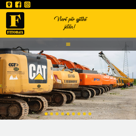
Vlerë për gjithë
jetën!