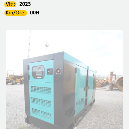
Viti:
2023
Km/Orë:
00H