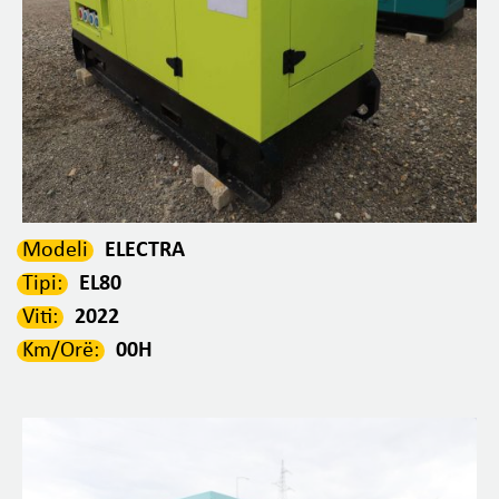
Modeli
ELECTRA
Tipi:
EL80
Viti:
2022
Km/Orë:
00H