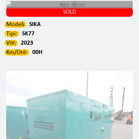
SOLD
Modeli
SIKA
Tipi:
SK77
Viti:
2023
Km/Orë:
00H