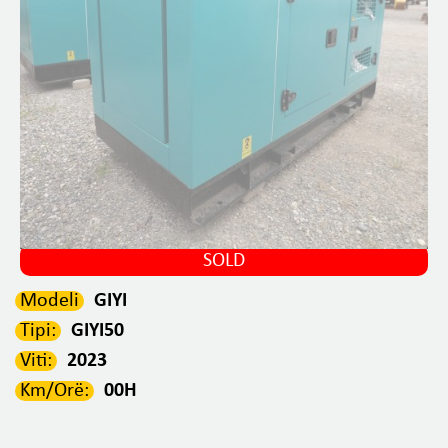
SOLD
Modeli
GIYI
Tipi:
GIYI50
Viti:
2023
Km/Orë:
00H