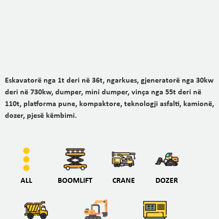
Eskavatorë nga 1t deri në 36t, ngarkues, gjeneratorë nga 30kw
deri në 730kw, dumper, mini dumper, vinça nga 55t deri në
110t, platforma pune, kompaktore, teknologji asfalti, kamionë,
dozer, pjesë këmbimi.
ALL
BOOMLIFT
CRANE
DOZER