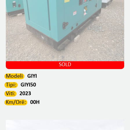
SOLD
Modeli
GIYI
Tipi:
GIYI50
Viti:
2023
Km/Orë:
00H