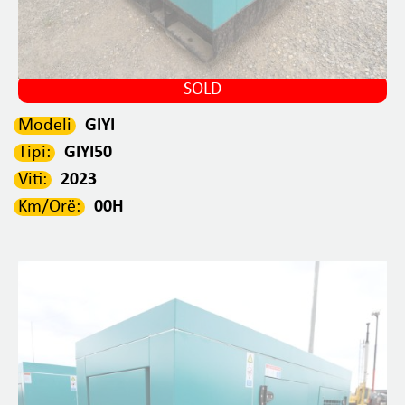
SOLD
Modeli
GIYI
Tipi:
GIYI50
Viti:
2023
Km/Orë:
00H