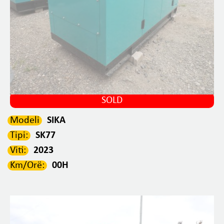
SOLD
Modeli
SIKA
Tipi:
SK77
Viti:
2023
Km/Orë:
00H