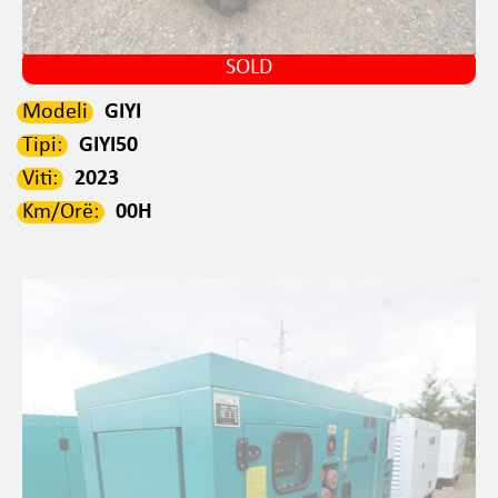
SOLD
Modeli
GIYI
Tipi:
GIYI50
Viti:
2023
Km/Orë:
00H