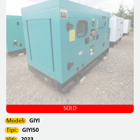
SOLD
Modeli
GIYI
Tipi:
GIYI50
Viti:
2023