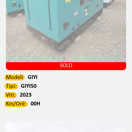
SOLD
Modeli
GIYI
Tipi:
GIYI50
Viti:
2023
Km/Orë:
00H