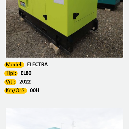
Modeli
ELECTRA
Tipi:
EL80
Viti:
2022
Km/Orë:
00H