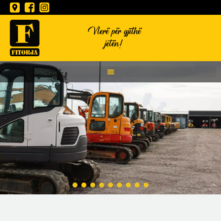
Vlerë për gjithë
jetën!