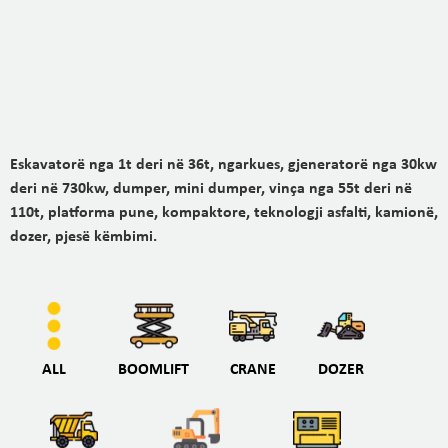
Eskavatorë nga 1t deri në 36t, ngarkues, gjeneratorë nga 30kw
deri në 730kw, dumper, mini dumper, vinça nga 55t deri në
110t, platforma pune, kompaktore, teknologji asfalti, kamionë,
dozer, pjesë këmbimi.
ALL
BOOMLIFT
CRANE
DOZER