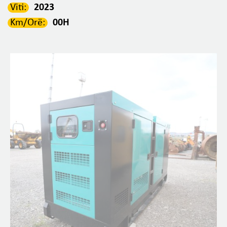
Viti:
2023
Km/Orë:
00H