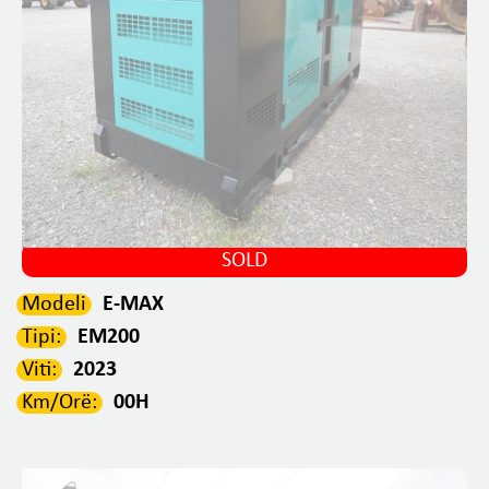
SOLD
Modeli
E-MAX
Tipi:
EM200
Viti:
2023
Km/Orë:
00H