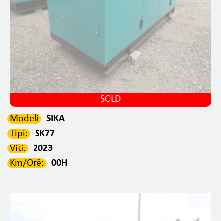
SOLD
Modeli
SIKA
Tipi:
SK77
Viti:
2023
Km/Orë:
00H