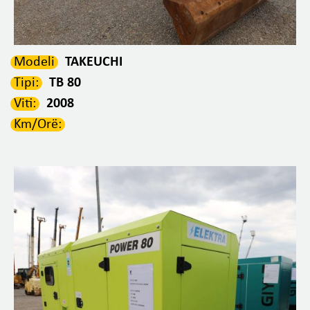
Modeli
TAKEUCHI
Tipi:
TB 80
Viti:
2008
Km/Orë: