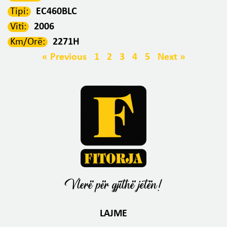
Tipi:
EC460BLC
Viti:
2006
Km/Orë:
2271H
« Previous
1
2
3
4
5
Next »
Vlerë për gjithë jetën!
LAJME