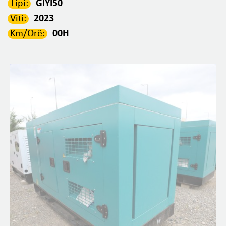
Tipi:
GIYI50
Viti:
2023
Km/Orë:
00H