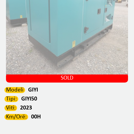
SOLD
Modeli
GIYI
Tipi:
GIYI50
Viti:
2023
Km/Orë:
00H