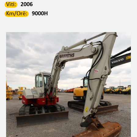
Viti:
2006
Km/Orë:
9000H