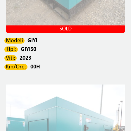
SOLD
Modeli
GIYI
Tipi:
GIYI50
Viti:
2023
Km/Orë:
00H