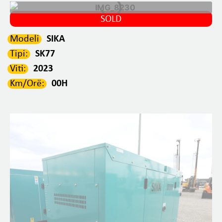
SOLD
Modeli
SIKA
Tipi:
SK77
Viti:
2023
Km/Orë:
00H