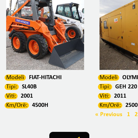
Modeli
FIAT-HITACHI
Modeli
OLYM
Tipi:
SL40B
Tipi:
GEH 220
Viti:
2001
Viti:
2011
Km/Orë:
4500H
Km/Orë:
250
« Previous
1
2