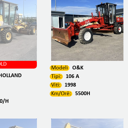
OLD
Modeli
O&K
HOLLAND
Tipi:
106 A
Viti:
1998
Km/Orë:
5500H
00/H