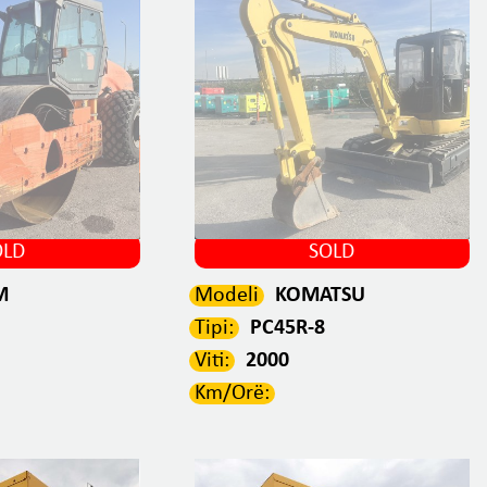
OLD
SOLD
M
Modeli
KOMATSU
Tipi:
PC45R-8
Viti:
2000
Km/Orë: