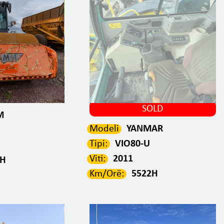
SOLD
M
Modeli
YANMAR
Tipi:
VIO80-U
Viti:
2011
0H
Km/Orë:
5522H