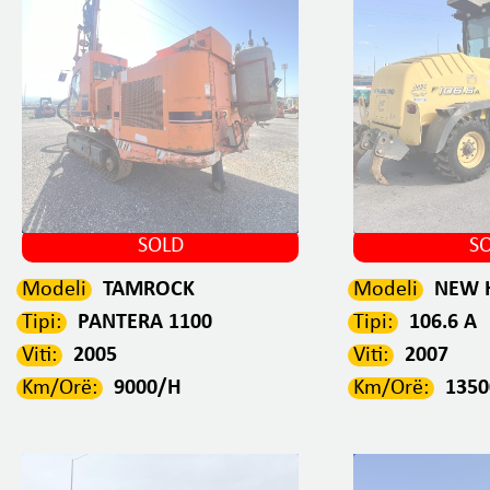
SOLD
S
Modeli
TAMROCK
Modeli
NEW 
Tipi:
PANTERA 1100
Tipi:
106.6 A
Viti:
2005
Viti:
2007
Km/Orë:
9000/H
Km/Orë:
135