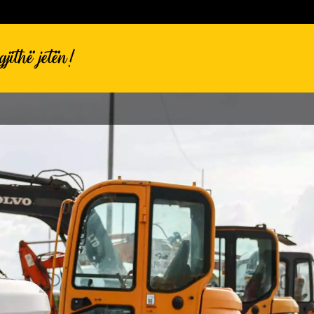
jithë jetën!