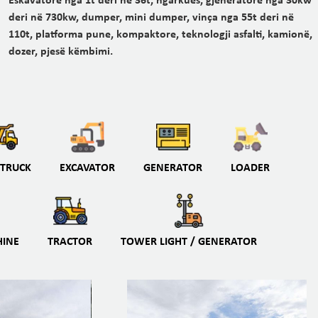
Eskavatorë nga 1t deri në 36t, ngarkues, gjeneratorë nga 30kw
deri në 730kw, dumper, mini dumper, vinça nga 55t deri në
110t, platforma pune, kompaktore, teknologji asfalti, kamionë,
dozer, pjesë këmbimi.
TRUCK
EXCAVATOR
GENERATOR
LOADER
HINE
TRACTOR
TOWER LIGHT / GENERATOR