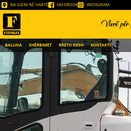
NA GJENI NË HARTË
FACEBOOK
INSTAGRAM
Vlerë për g
BALLINA
SHËRBIMET
RRETH NESH
KONTAKTI