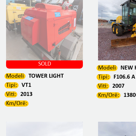
SOLD
Modeli
NEW 
Modeli
TOWER LIGHT
Tipi:
F106.6 A
Tipi:
VT1
Viti:
2007
Viti:
2013
Km/Orë:
138
Km/Orë: