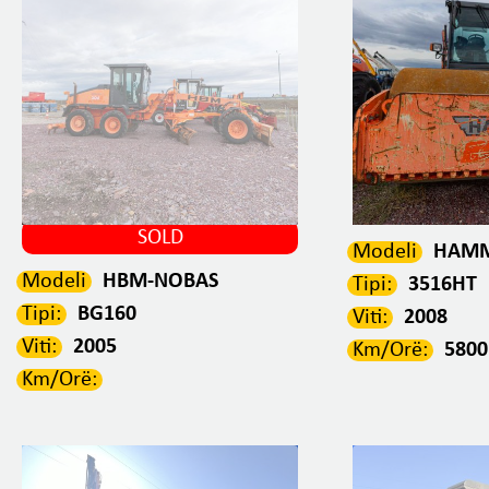
SOLD
Modeli
HAM
Modeli
HBM-NOBAS
Tipi:
3516HT
Tipi:
BG160
Viti:
2008
Viti:
2005
Km/Orë:
580
Km/Orë: