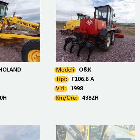
HOLAND
Modeli
O&K
Tipi:
F106.6 A
Viti:
1998
00H
Km/Orë:
4382H