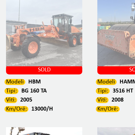
SOLD
S
Modeli
HBM
Modeli
HAM
Tipi:
BG 160 TA
Tipi:
3516 HT
Viti:
2005
Viti:
2008
Km/Orë:
13000/H
Km/Orë: