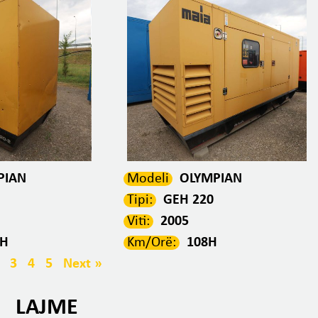
PIAN
Modeli
OLYMPIAN
Tipi:
GEH 220
Viti:
2005
0H
Km/Orë:
108H
3
4
5
Next »
LAJME